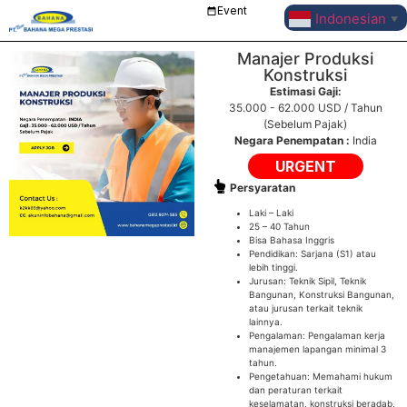
Event
Indonesian
▼
Manajer Produksi
Konstruksi
Estimasi Gaji:
35.000 - 62.000 USD / Tahun
(Sebelum Pajak)
Negara Penempatan :
India
URGENT
Persyaratan
Laki – Laki
25 – 40 Tahun
Bisa Bahasa Inggris
Pendidikan: Sarjana (S1) atau
lebih tinggi.
Jurusan: Teknik Sipil, Teknik
Bangunan, Konstruksi Bangunan,
atau jurusan terkait teknik
lainnya.
Pengalaman:
Pengalaman kerja
manajemen lapangan minimal 3
tahun.
Pengetahuan:
Memahami hukum
dan peraturan terkait
keselamatan, konstruksi beradab,